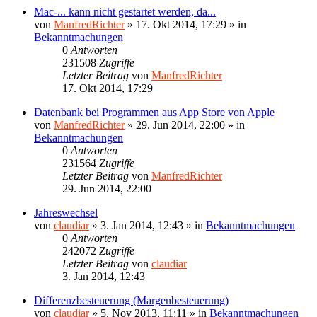
Mac-... kann nicht gestartet werden, da...
von
ManfredRichter
»
17. Okt 2014, 17:29
» in
Bekanntmachungen
0
Antworten
231508
Zugriffe
Letzter Beitrag
von
ManfredRichter
17. Okt 2014, 17:29
Datenbank bei Programmen aus App Store von Apple
von
ManfredRichter
»
29. Jun 2014, 22:00
» in
Bekanntmachungen
0
Antworten
231564
Zugriffe
Letzter Beitrag
von
ManfredRichter
29. Jun 2014, 22:00
Jahreswechsel
von
claudiar
»
3. Jan 2014, 12:43
» in
Bekanntmachungen
0
Antworten
242072
Zugriffe
Letzter Beitrag
von
claudiar
3. Jan 2014, 12:43
Differenzbesteuerung (Margenbesteuerung)
von
claudiar
»
5. Nov 2013, 11:11
» in
Bekanntmachungen