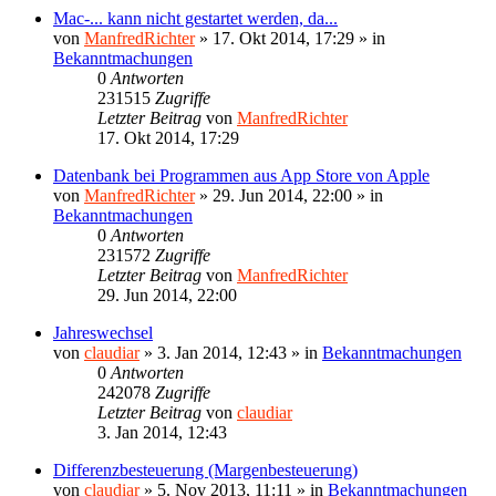
Mac-... kann nicht gestartet werden, da...
von
ManfredRichter
»
17. Okt 2014, 17:29
» in
Bekanntmachungen
0
Antworten
231515
Zugriffe
Letzter Beitrag
von
ManfredRichter
17. Okt 2014, 17:29
Datenbank bei Programmen aus App Store von Apple
von
ManfredRichter
»
29. Jun 2014, 22:00
» in
Bekanntmachungen
0
Antworten
231572
Zugriffe
Letzter Beitrag
von
ManfredRichter
29. Jun 2014, 22:00
Jahreswechsel
von
claudiar
»
3. Jan 2014, 12:43
» in
Bekanntmachungen
0
Antworten
242078
Zugriffe
Letzter Beitrag
von
claudiar
3. Jan 2014, 12:43
Differenzbesteuerung (Margenbesteuerung)
von
claudiar
»
5. Nov 2013, 11:11
» in
Bekanntmachungen