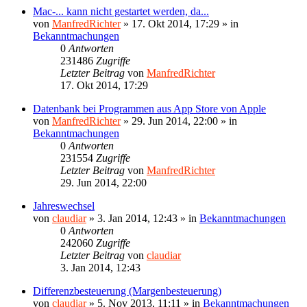
Mac-... kann nicht gestartet werden, da...
von
ManfredRichter
»
17. Okt 2014, 17:29
» in
Bekanntmachungen
0
Antworten
231486
Zugriffe
Letzter Beitrag
von
ManfredRichter
17. Okt 2014, 17:29
Datenbank bei Programmen aus App Store von Apple
von
ManfredRichter
»
29. Jun 2014, 22:00
» in
Bekanntmachungen
0
Antworten
231554
Zugriffe
Letzter Beitrag
von
ManfredRichter
29. Jun 2014, 22:00
Jahreswechsel
von
claudiar
»
3. Jan 2014, 12:43
» in
Bekanntmachungen
0
Antworten
242060
Zugriffe
Letzter Beitrag
von
claudiar
3. Jan 2014, 12:43
Differenzbesteuerung (Margenbesteuerung)
von
claudiar
»
5. Nov 2013, 11:11
» in
Bekanntmachungen