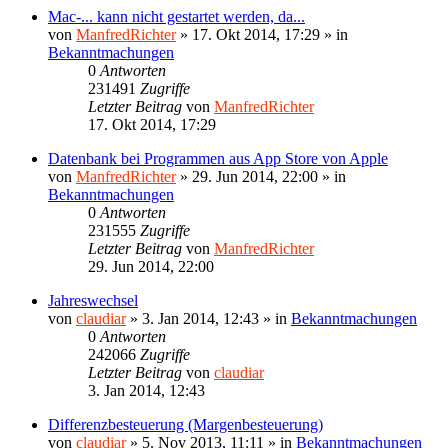
Mac-... kann nicht gestartet werden, da...
von
ManfredRichter
»
17. Okt 2014, 17:29
» in
Bekanntmachungen
0
Antworten
231491
Zugriffe
Letzter Beitrag
von
ManfredRichter
17. Okt 2014, 17:29
Datenbank bei Programmen aus App Store von Apple
von
ManfredRichter
»
29. Jun 2014, 22:00
» in
Bekanntmachungen
0
Antworten
231555
Zugriffe
Letzter Beitrag
von
ManfredRichter
29. Jun 2014, 22:00
Jahreswechsel
von
claudiar
»
3. Jan 2014, 12:43
» in
Bekanntmachungen
0
Antworten
242066
Zugriffe
Letzter Beitrag
von
claudiar
3. Jan 2014, 12:43
Differenzbesteuerung (Margenbesteuerung)
von
claudiar
»
5. Nov 2013, 11:11
» in
Bekanntmachungen