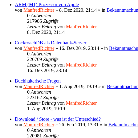
ARM (M1) Prozessor von Apple
von
ManfredRichter
»
8. Dez 2020, 21:14
» in
Bekanntmachu
0
Antworten
217906
Zugriffe
Letzter Beitrag
von
ManfredRichter
8. Dez 2020, 21:14
CockroachDB als Datenbank-Server
von
ManfredRichter
»
16. Dez 2019, 23:14
» in
Bekanntmach
0
Antworten
226769
Zugriffe
Letzter Beitrag
von
ManfredRichter
16. Dez 2019, 23:14
Buchhalterische Fragen
von
ManfredRichter
»
1. Aug 2019, 19:19
» in
Bekanntmachu
0
Antworten
223162
Zugriffe
Letzter Beitrag
von
ManfredRichter
1. Aug 2019, 19:19
Download / Store - was ist der Unterschied?
von
ManfredRichter
»
26. Feb 2019, 13:31
» in
Bekanntmachu
0
Antworten
220981
Zugriffe