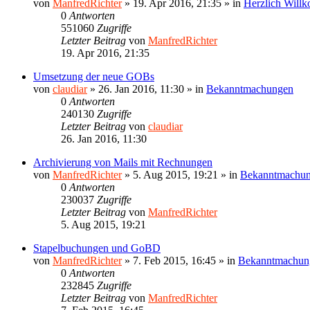
von
ManfredRichter
»
19. Apr 2016, 21:35
» in
Herzlich Will
0
Antworten
551060
Zugriffe
Letzter Beitrag
von
ManfredRichter
19. Apr 2016, 21:35
Umsetzung der neue GOBs
von
claudiar
»
26. Jan 2016, 11:30
» in
Bekanntmachungen
0
Antworten
240130
Zugriffe
Letzter Beitrag
von
claudiar
26. Jan 2016, 11:30
Archivierung von Mails mit Rechnungen
von
ManfredRichter
»
5. Aug 2015, 19:21
» in
Bekanntmachu
0
Antworten
230037
Zugriffe
Letzter Beitrag
von
ManfredRichter
5. Aug 2015, 19:21
Stapelbuchungen und GoBD
von
ManfredRichter
»
7. Feb 2015, 16:45
» in
Bekanntmachun
0
Antworten
232845
Zugriffe
Letzter Beitrag
von
ManfredRichter