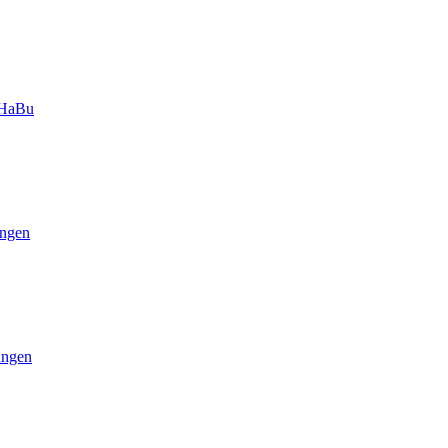
-HaBu
ngen
ungen