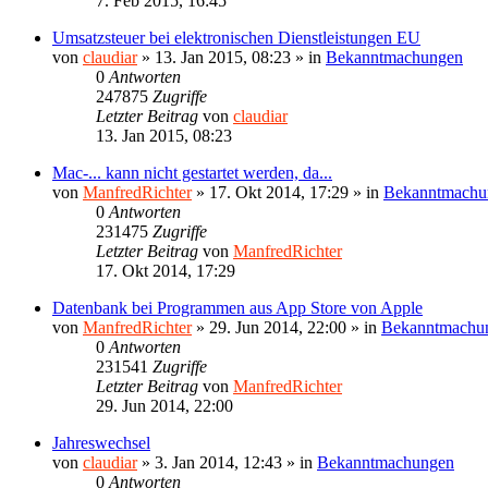
7. Feb 2015, 16:45
Umsatzsteuer bei elektronischen Dienstleistungen EU
von
claudiar
»
13. Jan 2015, 08:23
» in
Bekanntmachungen
0
Antworten
247875
Zugriffe
Letzter Beitrag
von
claudiar
13. Jan 2015, 08:23
Mac-... kann nicht gestartet werden, da...
von
ManfredRichter
»
17. Okt 2014, 17:29
» in
Bekanntmachu
0
Antworten
231475
Zugriffe
Letzter Beitrag
von
ManfredRichter
17. Okt 2014, 17:29
Datenbank bei Programmen aus App Store von Apple
von
ManfredRichter
»
29. Jun 2014, 22:00
» in
Bekanntmachu
0
Antworten
231541
Zugriffe
Letzter Beitrag
von
ManfredRichter
29. Jun 2014, 22:00
Jahreswechsel
von
claudiar
»
3. Jan 2014, 12:43
» in
Bekanntmachungen
0
Antworten