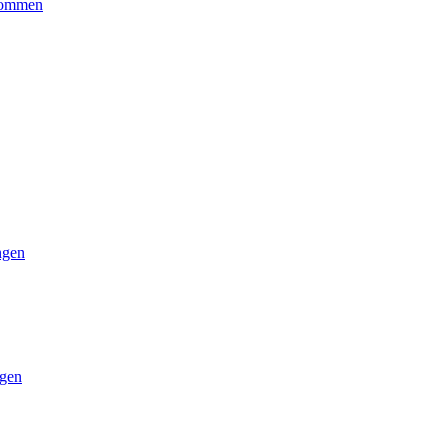
kommen
ngen
gen