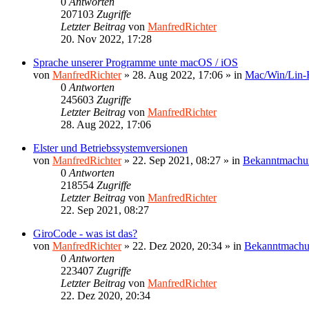
0
Antworten
207103
Zugriffe
Letzter Beitrag
von
ManfredRichter
20. Nov 2022, 17:28
Sprache unserer Programme unte macOS / iOS
von
ManfredRichter
»
28. Aug 2022, 17:06
» in
Mac/Win/Lin
0
Antworten
245603
Zugriffe
Letzter Beitrag
von
ManfredRichter
28. Aug 2022, 17:06
Elster und Betriebssystemversionen
von
ManfredRichter
»
22. Sep 2021, 08:27
» in
Bekanntmachu
0
Antworten
218554
Zugriffe
Letzter Beitrag
von
ManfredRichter
22. Sep 2021, 08:27
GiroCode - was ist das?
von
ManfredRichter
»
22. Dez 2020, 20:34
» in
Bekanntmach
0
Antworten
223407
Zugriffe
Letzter Beitrag
von
ManfredRichter
22. Dez 2020, 20:34