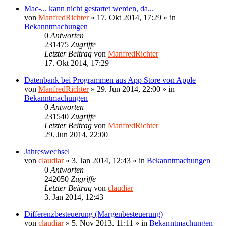
Mac-... kann nicht gestartet werden, da...
von
ManfredRichter
»
17. Okt 2014, 17:29
» in
Bekanntmachungen
0
Antworten
231475
Zugriffe
Letzter Beitrag
von
ManfredRichter
17. Okt 2014, 17:29
Datenbank bei Programmen aus App Store von Apple
von
ManfredRichter
»
29. Jun 2014, 22:00
» in
Bekanntmachungen
0
Antworten
231540
Zugriffe
Letzter Beitrag
von
ManfredRichter
29. Jun 2014, 22:00
Jahreswechsel
von
claudiar
»
3. Jan 2014, 12:43
» in
Bekanntmachungen
0
Antworten
242050
Zugriffe
Letzter Beitrag
von
claudiar
3. Jan 2014, 12:43
Differenzbesteuerung (Margenbesteuerung)
von
claudiar
»
5. Nov 2013, 11:11
» in
Bekanntmachungen