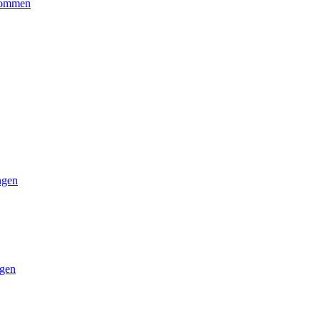
kommen
ngen
gen