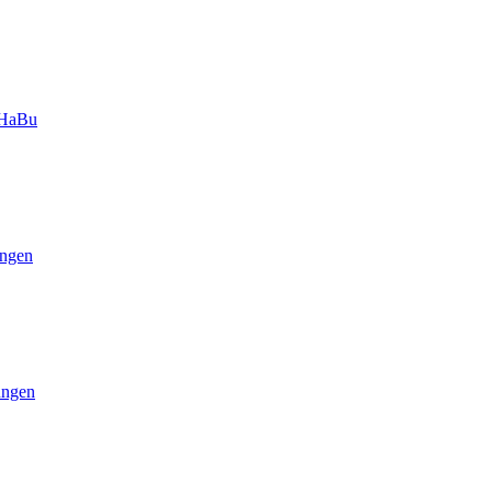
-HaBu
ngen
ungen