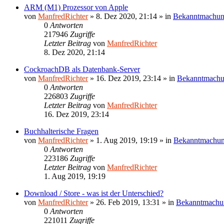
ARM (M1) Prozessor von Apple
von
ManfredRichter
»
8. Dez 2020, 21:14
» in
Bekanntmachu
0
Antworten
217946
Zugriffe
Letzter Beitrag
von
ManfredRichter
8. Dez 2020, 21:14
CockroachDB als Datenbank-Server
von
ManfredRichter
»
16. Dez 2019, 23:14
» in
Bekanntmach
0
Antworten
226803
Zugriffe
Letzter Beitrag
von
ManfredRichter
16. Dez 2019, 23:14
Buchhalterische Fragen
von
ManfredRichter
»
1. Aug 2019, 19:19
» in
Bekanntmachu
0
Antworten
223186
Zugriffe
Letzter Beitrag
von
ManfredRichter
1. Aug 2019, 19:19
Download / Store - was ist der Unterschied?
von
ManfredRichter
»
26. Feb 2019, 13:31
» in
Bekanntmachu
0
Antworten
221011
Zugriffe