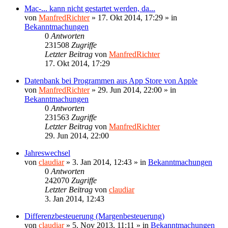
Mac-... kann nicht gestartet werden, da...
von
ManfredRichter
»
17. Okt 2014, 17:29
» in
Bekanntmachungen
0
Antworten
231508
Zugriffe
Letzter Beitrag
von
ManfredRichter
17. Okt 2014, 17:29
Datenbank bei Programmen aus App Store von Apple
von
ManfredRichter
»
29. Jun 2014, 22:00
» in
Bekanntmachungen
0
Antworten
231563
Zugriffe
Letzter Beitrag
von
ManfredRichter
29. Jun 2014, 22:00
Jahreswechsel
von
claudiar
»
3. Jan 2014, 12:43
» in
Bekanntmachungen
0
Antworten
242070
Zugriffe
Letzter Beitrag
von
claudiar
3. Jan 2014, 12:43
Differenzbesteuerung (Margenbesteuerung)
von
claudiar
»
5. Nov 2013, 11:11
» in
Bekanntmachungen