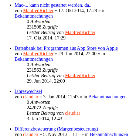
Mac-... kann nicht gestartet werden, da...
von
ManfredRichter
»
17. Okt 2014, 17:29
» in
Bekanntmachungen
0
Antworten
231508
Zugriffe
Letzter Beitrag
von
ManfredRichter
17. Okt 2014, 17:29
Datenbank bei Programmen aus App Store von Apple
von
ManfredRichter
»
29. Jun 2014, 22:00
» in
Bekanntmachungen
0
Antworten
231563
Zugriffe
Letzter Beitrag
von
ManfredRichter
29. Jun 2014, 22:00
Jahreswechsel
von
claudiar
»
3. Jan 2014, 12:43
» in
Bekanntmachungen
0
Antworten
242072
Zugriffe
Letzter Beitrag
von
claudiar
3. Jan 2014, 12:43
Differenzbesteuerung (Margenbesteuerung)
von
claudiar
»
5. Nov 2013, 11:11
» in
Bekanntmachungen