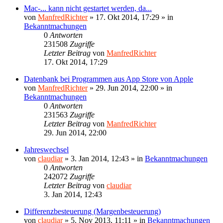
Mac-... kann nicht gestartet werden, da...
von
ManfredRichter
»
17. Okt 2014, 17:29
» in
Bekanntmachungen
0
Antworten
231508
Zugriffe
Letzter Beitrag
von
ManfredRichter
17. Okt 2014, 17:29
Datenbank bei Programmen aus App Store von Apple
von
ManfredRichter
»
29. Jun 2014, 22:00
» in
Bekanntmachungen
0
Antworten
231563
Zugriffe
Letzter Beitrag
von
ManfredRichter
29. Jun 2014, 22:00
Jahreswechsel
von
claudiar
»
3. Jan 2014, 12:43
» in
Bekanntmachungen
0
Antworten
242072
Zugriffe
Letzter Beitrag
von
claudiar
3. Jan 2014, 12:43
Differenzbesteuerung (Margenbesteuerung)
von
claudiar
»
5. Nov 2013, 11:11
» in
Bekanntmachungen