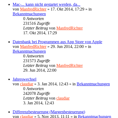
Mac-... kann nicht gestartet werden, da...
von
ManfredRichter
»
17. Okt 2014, 17:29
» in
Bekanntmachungen
0
Antworten
231516
Zugriffe
Letzter Beitrag
von
ManfredRichter
17. Okt 2014, 17:29
Datenbank bei Programmen aus App Store von Apple
von
ManfredRichter
»
29. Jun 2014, 22:00
» in
Bekanntmachungen
0
Antworten
231573
Zugriffe
Letzter Beitrag
von
ManfredRichter
29. Jun 2014, 22:00
Jahreswechsel
von
claudiar
»
3. Jan 2014, 12:43
» in
Bekanntmachungen
0
Antworten
242078
Zugriffe
Letzter Beitrag
von
claudiar
3. Jan 2014, 12:43
Differenzbesteuerung (Margenbesteuerung)
von
claudiar
»
5. Nov 2013, 11:11
» in
Bekanntmachungen