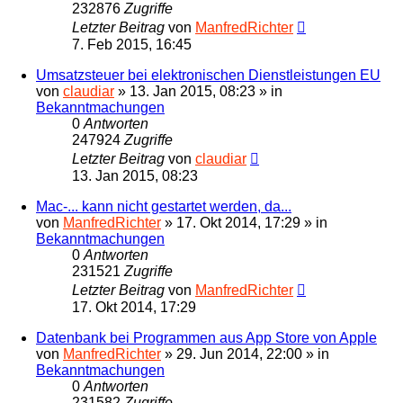
232876
Zugriffe
Letzter Beitrag
von
ManfredRichter
7. Feb 2015, 16:45
Umsatzsteuer bei elektronischen Dienstleistungen EU
von
claudiar
»
13. Jan 2015, 08:23
» in
Bekanntmachungen
0
Antworten
247924
Zugriffe
Letzter Beitrag
von
claudiar
13. Jan 2015, 08:23
Mac-... kann nicht gestartet werden, da...
von
ManfredRichter
»
17. Okt 2014, 17:29
» in
Bekanntmachungen
0
Antworten
231521
Zugriffe
Letzter Beitrag
von
ManfredRichter
17. Okt 2014, 17:29
Datenbank bei Programmen aus App Store von Apple
von
ManfredRichter
»
29. Jun 2014, 22:00
» in
Bekanntmachungen
0
Antworten
231582
Zugriffe