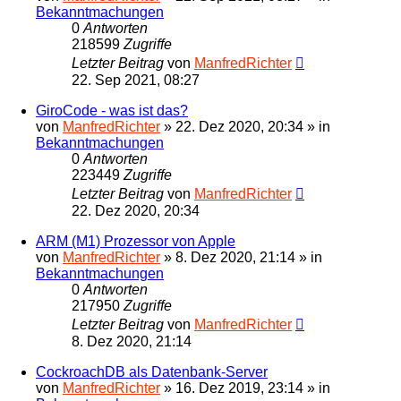
Bekanntmachungen
0
Antworten
218599
Zugriffe
Letzter Beitrag
von
ManfredRichter
22. Sep 2021, 08:27
GiroCode - was ist das?
von
ManfredRichter
»
22. Dez 2020, 20:34
» in
Bekanntmachungen
0
Antworten
223449
Zugriffe
Letzter Beitrag
von
ManfredRichter
22. Dez 2020, 20:34
ARM (M1) Prozessor von Apple
von
ManfredRichter
»
8. Dez 2020, 21:14
» in
Bekanntmachungen
0
Antworten
217950
Zugriffe
Letzter Beitrag
von
ManfredRichter
8. Dez 2020, 21:14
CockroachDB als Datenbank-Server
von
ManfredRichter
»
16. Dez 2019, 23:14
» in