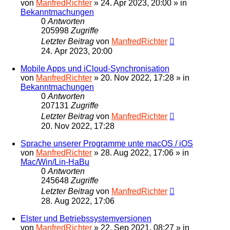
von
ManfredRichter
»
24. Apr 2023, 20:00
» in
Bekanntmachungen
0
Antworten
205998
Zugriffe
Letzter Beitrag
von
ManfredRichter
24. Apr 2023, 20:00
Mobile Apps und iCloud-Synchronisation
von
ManfredRichter
»
20. Nov 2022, 17:28
» in
Bekanntmachungen
0
Antworten
207131
Zugriffe
Letzter Beitrag
von
ManfredRichter
20. Nov 2022, 17:28
Sprache unserer Programme unte macOS / iOS
von
ManfredRichter
»
28. Aug 2022, 17:06
» in
Mac/Win/Lin-HaBu
0
Antworten
245648
Zugriffe
Letzter Beitrag
von
ManfredRichter
28. Aug 2022, 17:06
Elster und Betriebssystemversionen
von
ManfredRichter
»
22. Sep 2021, 08:27
» in