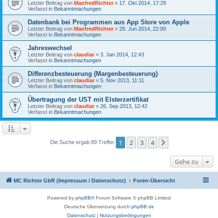
Letzter Beitrag von
ManfredRichter
«
17. Okt 2014, 17:29
Verfasst in
Bekanntmachungen
Datenbank bei Programmen aus App Store von Apple
Letzter Beitrag von
ManfredRichter
«
29. Jun 2014, 22:00
Verfasst in
Bekanntmachungen
Jahreswechsel
Letzter Beitrag von
claudiar
«
3. Jan 2014, 12:43
Verfasst in
Bekanntmachungen
Differenzbesteuerung (Margenbesteuerung)
Letzter Beitrag von
claudiar
«
5. Nov 2013, 11:11
Verfasst in
Bekanntmachungen
Übertragung der UST mit Elsterzertifikat
Letzter Beitrag von
claudiar
«
26. Sep 2013, 12:42
Verfasst in
Bekanntmachungen
1
2
3
4
Nächste
Die Suche ergab 89 Treffer
Gehe zu
MC Richter GbR (Impressum / Datenschutz)
Foren-Übersicht
Powered by
phpBB
® Forum Software © phpBB Limited
Deutsche Übersetzung durch
phpBB.de
Datenschutz
|
Nutzungsbedingungen