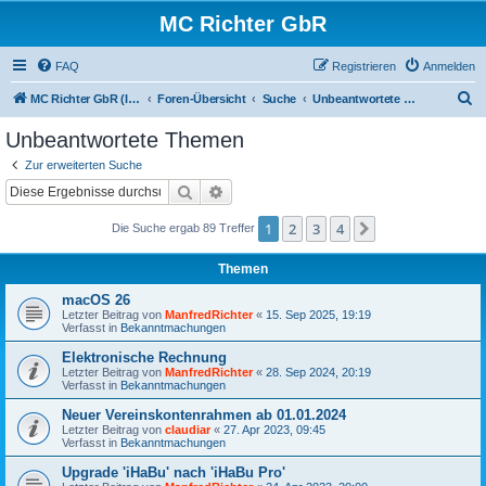
MC Richter GbR
FAQ
Registrieren
Anmelden
S
MC Richter GbR (Impressum / Datenschutz)
Foren-Übersicht
Suche
Unbeantwortete Themen
u
Unbeantwortete Themen
c
Zur erweiterten Suche
h
Suche
Erweiterte Suche
e
1
2
3
4
Nächste
Die Suche ergab 89 Treffer
Themen
macOS 26
Letzter Beitrag von
ManfredRichter
«
15. Sep 2025, 19:19
Verfasst in
Bekanntmachungen
Elektronische Rechnung
Letzter Beitrag von
ManfredRichter
«
28. Sep 2024, 20:19
Verfasst in
Bekanntmachungen
Neuer Vereinskontenrahmen ab 01.01.2024
Letzter Beitrag von
claudiar
«
27. Apr 2023, 09:45
Verfasst in
Bekanntmachungen
Upgrade 'iHaBu' nach 'iHaBu Pro'