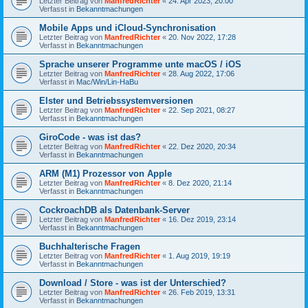
Letzter Beitrag von
ManfredRichter
«
24. Apr 2023, 20:00
Verfasst in
Bekanntmachungen
Mobile Apps und iCloud-Synchronisation
Letzter Beitrag von
ManfredRichter
«
20. Nov 2022, 17:28
Verfasst in
Bekanntmachungen
Sprache unserer Programme unte macOS / iOS
Letzter Beitrag von
ManfredRichter
«
28. Aug 2022, 17:06
Verfasst in
Mac/Win/Lin-HaBu
Elster und Betriebssystemversionen
Letzter Beitrag von
ManfredRichter
«
22. Sep 2021, 08:27
Verfasst in
Bekanntmachungen
GiroCode - was ist das?
Letzter Beitrag von
ManfredRichter
«
22. Dez 2020, 20:34
Verfasst in
Bekanntmachungen
ARM (M1) Prozessor von Apple
Letzter Beitrag von
ManfredRichter
«
8. Dez 2020, 21:14
Verfasst in
Bekanntmachungen
CockroachDB als Datenbank-Server
Letzter Beitrag von
ManfredRichter
«
16. Dez 2019, 23:14
Verfasst in
Bekanntmachungen
Buchhalterische Fragen
Letzter Beitrag von
ManfredRichter
«
1. Aug 2019, 19:19
Verfasst in
Bekanntmachungen
Download / Store - was ist der Unterschied?
Letzter Beitrag von
ManfredRichter
«
26. Feb 2019, 13:31
Verfasst in
Bekanntmachungen