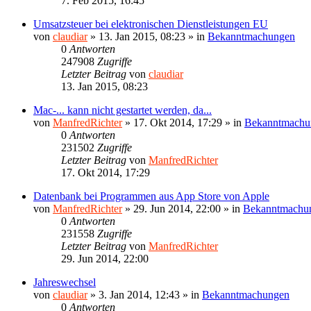
7. Feb 2015, 16:45
Umsatzsteuer bei elektronischen Dienstleistungen EU
von
claudiar
»
13. Jan 2015, 08:23
» in
Bekanntmachungen
0
Antworten
247908
Zugriffe
Letzter Beitrag
von
claudiar
13. Jan 2015, 08:23
Mac-... kann nicht gestartet werden, da...
von
ManfredRichter
»
17. Okt 2014, 17:29
» in
Bekanntmachu
0
Antworten
231502
Zugriffe
Letzter Beitrag
von
ManfredRichter
17. Okt 2014, 17:29
Datenbank bei Programmen aus App Store von Apple
von
ManfredRichter
»
29. Jun 2014, 22:00
» in
Bekanntmachu
0
Antworten
231558
Zugriffe
Letzter Beitrag
von
ManfredRichter
29. Jun 2014, 22:00
Jahreswechsel
von
claudiar
»
3. Jan 2014, 12:43
» in
Bekanntmachungen
0
Antworten