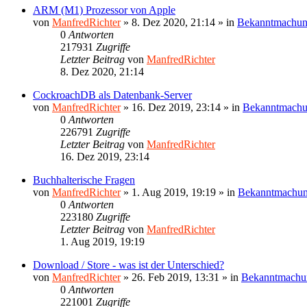
ARM (M1) Prozessor von Apple
von
ManfredRichter
»
8. Dez 2020, 21:14
» in
Bekanntmachu
0
Antworten
217931
Zugriffe
Letzter Beitrag
von
ManfredRichter
8. Dez 2020, 21:14
CockroachDB als Datenbank-Server
von
ManfredRichter
»
16. Dez 2019, 23:14
» in
Bekanntmach
0
Antworten
226791
Zugriffe
Letzter Beitrag
von
ManfredRichter
16. Dez 2019, 23:14
Buchhalterische Fragen
von
ManfredRichter
»
1. Aug 2019, 19:19
» in
Bekanntmachu
0
Antworten
223180
Zugriffe
Letzter Beitrag
von
ManfredRichter
1. Aug 2019, 19:19
Download / Store - was ist der Unterschied?
von
ManfredRichter
»
26. Feb 2019, 13:31
» in
Bekanntmachu
0
Antworten
221001
Zugriffe