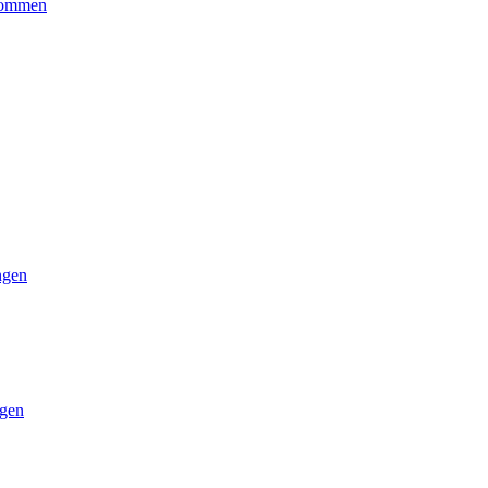
kommen
ngen
gen