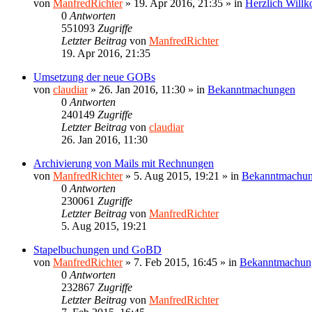
von
ManfredRichter
»
19. Apr 2016, 21:35
» in
Herzlich Will
0
Antworten
551093
Zugriffe
Letzter Beitrag
von
ManfredRichter
19. Apr 2016, 21:35
Umsetzung der neue GOBs
von
claudiar
»
26. Jan 2016, 11:30
» in
Bekanntmachungen
0
Antworten
240149
Zugriffe
Letzter Beitrag
von
claudiar
26. Jan 2016, 11:30
Archivierung von Mails mit Rechnungen
von
ManfredRichter
»
5. Aug 2015, 19:21
» in
Bekanntmachu
0
Antworten
230061
Zugriffe
Letzter Beitrag
von
ManfredRichter
5. Aug 2015, 19:21
Stapelbuchungen und GoBD
von
ManfredRichter
»
7. Feb 2015, 16:45
» in
Bekanntmachun
0
Antworten
232867
Zugriffe
Letzter Beitrag
von
ManfredRichter