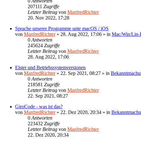
0
Antworten
207111
Zugriffe
Letzter Beitrag
von
ManfredRichter
20. Nov 2022, 17:28
Sprache unserer Programme unte macOS / iOS
von
ManfredRichter
»
28. Aug 2022, 17:06
» in
Mac/Win/Lin
0
Antworten
245624
Zugriffe
Letzter Beitrag
von
ManfredRichter
28. Aug 2022, 17:06
Elster und Betriebssystemversionen
von
ManfredRichter
»
22. Sep 2021, 08:27
» in
Bekanntmachu
0
Antworten
218581
Zugriffe
Letzter Beitrag
von
ManfredRichter
22. Sep 2021, 08:27
GiroCode - was ist das?
von
ManfredRichter
»
22. Dez 2020, 20:34
» in
Bekanntmach
0
Antworten
223432
Zugriffe
Letzter Beitrag
von
ManfredRichter
22. Dez 2020, 20:34