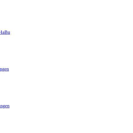
-HaBu
ngen
ungen