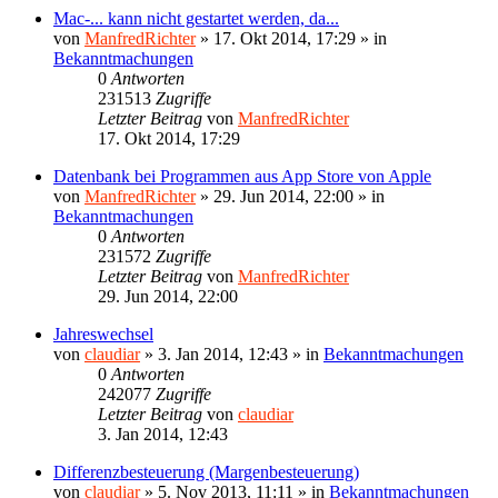
Mac-... kann nicht gestartet werden, da...
von
ManfredRichter
»
17. Okt 2014, 17:29
» in
Bekanntmachungen
0
Antworten
231513
Zugriffe
Letzter Beitrag
von
ManfredRichter
17. Okt 2014, 17:29
Datenbank bei Programmen aus App Store von Apple
von
ManfredRichter
»
29. Jun 2014, 22:00
» in
Bekanntmachungen
0
Antworten
231572
Zugriffe
Letzter Beitrag
von
ManfredRichter
29. Jun 2014, 22:00
Jahreswechsel
von
claudiar
»
3. Jan 2014, 12:43
» in
Bekanntmachungen
0
Antworten
242077
Zugriffe
Letzter Beitrag
von
claudiar
3. Jan 2014, 12:43
Differenzbesteuerung (Margenbesteuerung)
von
claudiar
»
5. Nov 2013, 11:11
» in
Bekanntmachungen