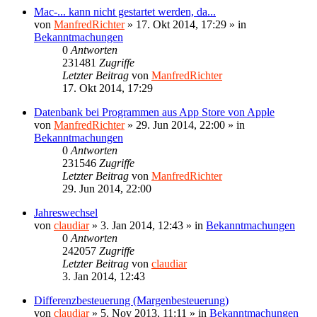
Mac-... kann nicht gestartet werden, da...
von
ManfredRichter
»
17. Okt 2014, 17:29
» in
Bekanntmachungen
0
Antworten
231481
Zugriffe
Letzter Beitrag
von
ManfredRichter
17. Okt 2014, 17:29
Datenbank bei Programmen aus App Store von Apple
von
ManfredRichter
»
29. Jun 2014, 22:00
» in
Bekanntmachungen
0
Antworten
231546
Zugriffe
Letzter Beitrag
von
ManfredRichter
29. Jun 2014, 22:00
Jahreswechsel
von
claudiar
»
3. Jan 2014, 12:43
» in
Bekanntmachungen
0
Antworten
242057
Zugriffe
Letzter Beitrag
von
claudiar
3. Jan 2014, 12:43
Differenzbesteuerung (Margenbesteuerung)
von
claudiar
»
5. Nov 2013, 11:11
» in
Bekanntmachungen