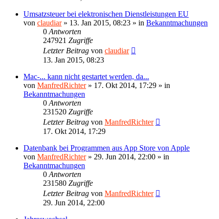
Umsatzsteuer bei elektronischen Dienstleistungen EU
von
claudiar
»
13. Jan 2015, 08:23
» in
Bekanntmachungen
0
Antworten
247921
Zugriffe
Letzter Beitrag
von
claudiar
13. Jan 2015, 08:23
Mac-... kann nicht gestartet werden, da...
von
ManfredRichter
»
17. Okt 2014, 17:29
» in
Bekanntmachungen
0
Antworten
231520
Zugriffe
Letzter Beitrag
von
ManfredRichter
17. Okt 2014, 17:29
Datenbank bei Programmen aus App Store von Apple
von
ManfredRichter
»
29. Jun 2014, 22:00
» in
Bekanntmachungen
0
Antworten
231580
Zugriffe
Letzter Beitrag
von
ManfredRichter
29. Jun 2014, 22:00