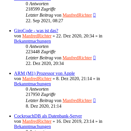
0
Antworten
218599
Zugriffe
Letzter Beitrag
von
ManfredRichter
22. Sep 2021, 08:27
GiroCode - was ist das?
von
ManfredRichter
»
22. Dez 2020, 20:34
» in
Bekanntmachungen
0
Antworten
223448
Zugriffe
Letzter Beitrag
von
ManfredRichter
22. Dez 2020, 20:34
ARM (M1) Prozessor von Apple
von
ManfredRichter
»
8. Dez 2020, 21:14
» in
Bekanntmachungen
0
Antworten
217950
Zugriffe
Letzter Beitrag
von
ManfredRichter
8. Dez 2020, 21:14
CockroachDB als Datenbank-Server
von
ManfredRichter
»
16. Dez 2019, 23:14
» in
Bekanntmachungen