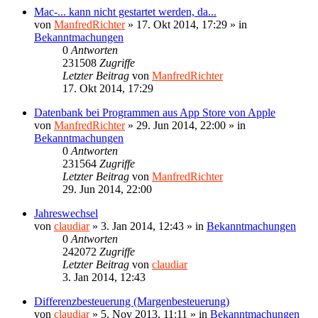
Mac-... kann nicht gestartet werden, da...
von
ManfredRichter
»
17. Okt 2014, 17:29
» in
Bekanntmachungen
0
Antworten
231508
Zugriffe
Letzter Beitrag
von
ManfredRichter
17. Okt 2014, 17:29
Datenbank bei Programmen aus App Store von Apple
von
ManfredRichter
»
29. Jun 2014, 22:00
» in
Bekanntmachungen
0
Antworten
231564
Zugriffe
Letzter Beitrag
von
ManfredRichter
29. Jun 2014, 22:00
Jahreswechsel
von
claudiar
»
3. Jan 2014, 12:43
» in
Bekanntmachungen
0
Antworten
242072
Zugriffe
Letzter Beitrag
von
claudiar
3. Jan 2014, 12:43
Differenzbesteuerung (Margenbesteuerung)
von
claudiar
»
5. Nov 2013, 11:11
» in
Bekanntmachungen