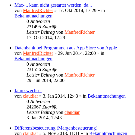
Mac-... kann nicht gestartet werden, da...
von
ManfredRichter
»
17. Okt 2014, 17:29
» in
Bekanntmachungen
0
Antworten
231495
Zugriffe
Letzter Beitrag
von
ManfredRichter
17. Okt 2014, 17:29
Datenbank bei Programmen aus App Store von Apple
von
ManfredRichter
»
29. Jun 2014, 22:00
» in
Bekanntmachungen
0
Antworten
231556
Zugriffe
Letzter Beitrag
von
ManfredRichter
29. Jun 2014, 22:00
Jahreswechsel
von
claudiar
»
3. Jan 2014, 12:43
» in
Bekanntmachungen
0
Antworten
242067
Zugriffe
Letzter Beitrag
von
claudiar
3. Jan 2014, 12:43
Differenzbesteuerung (Margenbesteuerung)
von
claudiar
»
5. Nov 2013, 11:11
» in
Bekanntmachungen