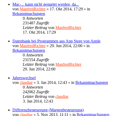
Mac-... kann nicht gestartet werden, da...
von
ManfredRichter
»
17. Okt 2014, 17:29
» in
Bekanntmachungen
0
Antworten
231487
Zugriffe
Letzter Beitrag
von
ManfredRichter
17. Okt 2014, 17:29
Datenbank bei Programmen aus App Store von Apple
von
ManfredRichter
»
29. Jun 2014, 22:00
» in
Bekanntmachungen
0
Antworten
231554
Zugriffe
Letzter Beitrag
von
ManfredRichter
29. Jun 2014, 22:00
Jahreswechsel
von
claudiar
»
3. Jan 2014, 12:43
» in
Bekanntmachungen
0
Antworten
242062
Zugriffe
Letzter Beitrag
von
claudiar
3. Jan 2014, 12:43
Differenzbesteuerung (Margenbesteuerung)
von
claudiar
»
5. Nov 2013, 11:11
» in
Bekanntmachungen