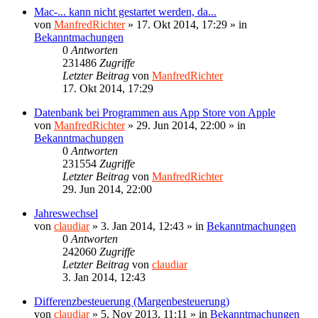
Mac-... kann nicht gestartet werden, da...
von
ManfredRichter
»
17. Okt 2014, 17:29
» in
Bekanntmachungen
0
Antworten
231486
Zugriffe
Letzter Beitrag
von
ManfredRichter
17. Okt 2014, 17:29
Datenbank bei Programmen aus App Store von Apple
von
ManfredRichter
»
29. Jun 2014, 22:00
» in
Bekanntmachungen
0
Antworten
231554
Zugriffe
Letzter Beitrag
von
ManfredRichter
29. Jun 2014, 22:00
Jahreswechsel
von
claudiar
»
3. Jan 2014, 12:43
» in
Bekanntmachungen
0
Antworten
242060
Zugriffe
Letzter Beitrag
von
claudiar
3. Jan 2014, 12:43
Differenzbesteuerung (Margenbesteuerung)
von
claudiar
»
5. Nov 2013, 11:11
» in
Bekanntmachungen