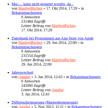
Mac-... kann nicht gestartet werden, da...
von
ManfredRichter
»
17. Okt 2014, 17:29
» in
Bekanntmachungen
0
Antworten
231484
Zugriffe
Letzter Beitrag
von
ManfredRichter
17. Okt 2014, 17:29
Datenbank bei Programmen aus App Store von Apple
von
ManfredRichter
»
29. Jun 2014, 22:00
» in
Bekanntmachungen
0
Antworten
231554
Zugriffe
Letzter Beitrag
von
ManfredRichter
29. Jun 2014, 22:00
Jahreswechsel
von
claudiar
»
3. Jan 2014, 12:43
» in
Bekanntmachungen
0
Antworten
242060
Zugriffe
Letzter Beitrag
von
claudiar
3. Jan 2014, 12:43
Differenzbesteuerung (Margenbesteuerung)
von
claudiar
»
5. Nov 2013, 11:11
» in
Bekanntmachungen