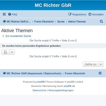
MC Richter GbR
FAQ
Registrieren
Anmelden
S
MC Richter GbR (Impressum / Datenschutz)
Foren-Übersicht
Suche
Aktive Themen
u
Aktive Themen
c
Zur erweiterten Suche
h
Die Suche ergab 0 Treffer • Seite
1
von
1
e
Es wurden keine passenden Ergebnisse gefunden.
Die Suche ergab 0 Treffer • Seite
1
von
1
Gehe zu
MC Richter GbR (Impressum / Datenschutz)
Foren-Übersicht
Powered by
phpBB
® Forum Software © phpBB Limited
Deutsche Übersetzung durch
phpBB.de
Datenschutz
|
Nutzungsbedingungen