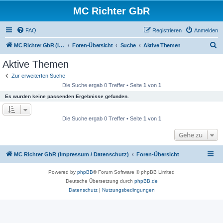
MC Richter GbR
FAQ
Registrieren
Anmelden
S
MC Richter GbR (Impressum / Datenschutz)
Foren-Übersicht
Suche
Aktive Themen
u
Aktive Themen
c
Zur erweiterten Suche
h
Die Suche ergab 0 Treffer • Seite
1
von
1
e
Es wurden keine passenden Ergebnisse gefunden.
Die Suche ergab 0 Treffer • Seite
1
von
1
Gehe zu
MC Richter GbR (Impressum / Datenschutz)
Foren-Übersicht
Powered by
phpBB
® Forum Software © phpBB Limited
Deutsche Übersetzung durch
phpBB.de
Datenschutz
|
Nutzungsbedingungen