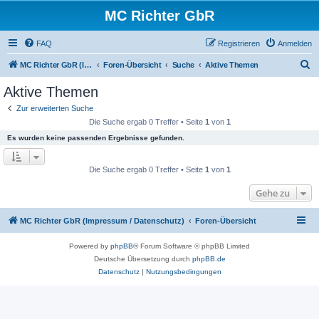
MC Richter GbR
FAQ
Registrieren
Anmelden
S
MC Richter GbR (Impressum / Datenschutz)
Foren-Übersicht
Suche
Aktive Themen
u
Aktive Themen
c
Zur erweiterten Suche
h
Die Suche ergab 0 Treffer • Seite
1
von
1
e
Es wurden keine passenden Ergebnisse gefunden.
Die Suche ergab 0 Treffer • Seite
1
von
1
Gehe zu
MC Richter GbR (Impressum / Datenschutz)
Foren-Übersicht
Powered by
phpBB
® Forum Software © phpBB Limited
Deutsche Übersetzung durch
phpBB.de
Datenschutz
|
Nutzungsbedingungen