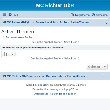
MC Richter GbR
FAQ
Registrieren
Anmelden
S
MC Richter GbR (Impressum / Datenschutz)
Foren-Übersicht
Suche
Aktive Themen
u
Aktive Themen
c
Zur erweiterten Suche
h
Die Suche ergab 0 Treffer • Seite
1
von
1
e
Es wurden keine passenden Ergebnisse gefunden.
Die Suche ergab 0 Treffer • Seite
1
von
1
Gehe zu
MC Richter GbR (Impressum / Datenschutz)
Foren-Übersicht
Powered by
phpBB
® Forum Software © phpBB Limited
Deutsche Übersetzung durch
phpBB.de
Datenschutz
|
Nutzungsbedingungen