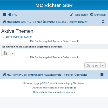
MC Richter GbR
FAQ
Registrieren
Anmelden
S
MC Richter GbR (Impressum / Datenschutz)
Foren-Übersicht
Suche
Aktive Themen
u
Aktive Themen
c
Zur erweiterten Suche
h
Die Suche ergab 0 Treffer • Seite
1
von
1
e
Es wurden keine passenden Ergebnisse gefunden.
Die Suche ergab 0 Treffer • Seite
1
von
1
Gehe zu
MC Richter GbR (Impressum / Datenschutz)
Foren-Übersicht
Powered by
phpBB
® Forum Software © phpBB Limited
Deutsche Übersetzung durch
phpBB.de
Datenschutz
|
Nutzungsbedingungen