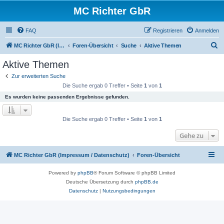
MC Richter GbR
FAQ
Registrieren
Anmelden
S
MC Richter GbR (Impressum / Datenschutz)
Foren-Übersicht
Suche
Aktive Themen
u
Aktive Themen
c
Zur erweiterten Suche
h
Die Suche ergab 0 Treffer • Seite
1
von
1
e
Es wurden keine passenden Ergebnisse gefunden.
Die Suche ergab 0 Treffer • Seite
1
von
1
Gehe zu
MC Richter GbR (Impressum / Datenschutz)
Foren-Übersicht
Powered by
phpBB
® Forum Software © phpBB Limited
Deutsche Übersetzung durch
phpBB.de
Datenschutz
|
Nutzungsbedingungen