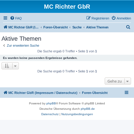
MC Richter GbR
FAQ
Registrieren
Anmelden
S
MC Richter GbR (Impressum / Datenschutz)
Foren-Übersicht
Suche
Aktive Themen
u
Aktive Themen
c
Zur erweiterten Suche
h
Die Suche ergab 0 Treffer • Seite
1
von
1
e
Es wurden keine passenden Ergebnisse gefunden.
Die Suche ergab 0 Treffer • Seite
1
von
1
Gehe zu
MC Richter GbR (Impressum / Datenschutz)
Foren-Übersicht
Powered by
phpBB
® Forum Software © phpBB Limited
Deutsche Übersetzung durch
phpBB.de
Datenschutz
|
Nutzungsbedingungen