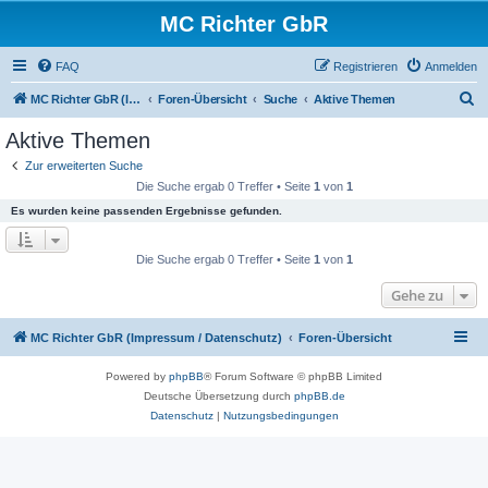
MC Richter GbR
FAQ
Registrieren
Anmelden
S
MC Richter GbR (Impressum / Datenschutz)
Foren-Übersicht
Suche
Aktive Themen
u
Aktive Themen
c
Zur erweiterten Suche
h
Die Suche ergab 0 Treffer • Seite
1
von
1
e
Es wurden keine passenden Ergebnisse gefunden.
Die Suche ergab 0 Treffer • Seite
1
von
1
Gehe zu
MC Richter GbR (Impressum / Datenschutz)
Foren-Übersicht
Powered by
phpBB
® Forum Software © phpBB Limited
Deutsche Übersetzung durch
phpBB.de
Datenschutz
|
Nutzungsbedingungen