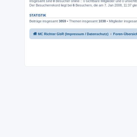
Insgesamt sind
0
Besucher online :: 0 sichtbare Mitglieder und 0 unsicht
Der Besucherrekord liegt bei
6
Besuchern, die am 7. Jan 2008, 11:37 glei
STATISTIK
Beiträge insgesamt
3859
• Themen insgesamt
1038
• Mitglieder insgesa
MC Richter GbR (Impressum / Datenschutz)
Foren-Übersic