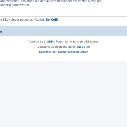
bare Mitglieder (basierend auf den aktiven Besuchern der letzten 5 Minuten)
chzeitig online waren.
mt
881
• Unser neuestes Mitglied:
BerKoBl
ht
Powered by
phpBB
® Forum Software © phpBB Limited
Deutsche Übersetzung durch
phpBB.de
Datenschutz
|
Nutzungsbedingungen