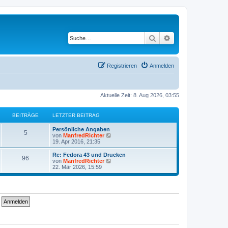
Suche
Erweiterte Suche
Registrieren
Anmelden
Aktuelle Zeit: 8. Aug 2026, 03:55
BEITRÄGE
LETZTER BEITRAG
Persönliche Angaben
5
N
von
ManfredRichter
e
19. Apr 2016, 21:35
u
e
Re: Fedora 43 und Drucken
96
s
N
von
ManfredRichter
t
e
22. Mär 2026, 15:59
e
u
r
e
B
s
e
t
i
e
t
r
r
B
a
e
g
i
t