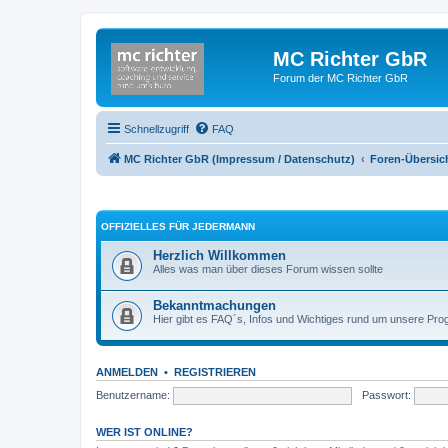
MC Richter GbR
Forum der MC Richter GbR
Schnellzugriff
FAQ
MC Richter GbR (Impressum / Datenschutz)
Foren-Übersic
OFFIZIELLES FÜR JEDERMANN
Herzlich Willkommen
Alles was man über dieses Forum wissen sollte
Bekanntmachungen
Hier gibt es FAQ´s, Infos und Wichtiges rund um unsere Pr
ANMELDEN
•
REGISTRIEREN
Benutzername:
Passwort:
WER IST ONLINE?