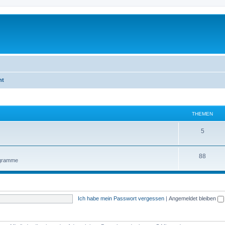
ht
THEMEN
5
88
ogramme
Ich habe mein Passwort vergessen
|
Angemeldet bleiben