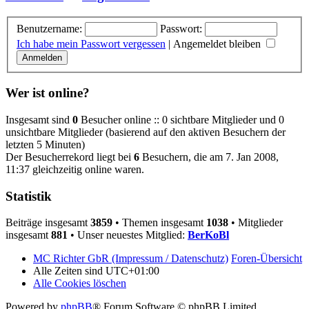
Benutzername:
Passwort:
Ich habe mein Passwort vergessen
|
Angemeldet bleiben
Wer ist online?
Insgesamt sind
0
Besucher online :: 0 sichtbare Mitglieder und 0
unsichtbare Mitglieder (basierend auf den aktiven Besuchern der
letzten 5 Minuten)
Der Besucherrekord liegt bei
6
Besuchern, die am 7. Jan 2008,
11:37 gleichzeitig online waren.
Statistik
Beiträge insgesamt
3859
• Themen insgesamt
1038
• Mitglieder
insgesamt
881
• Unser neuestes Mitglied:
BerKoBl
MC Richter GbR (Impressum / Datenschutz)
Foren-Übersicht
Alle Zeiten sind
UTC+01:00
Alle Cookies löschen
Powered by
phpBB
® Forum Software © phpBB Limited