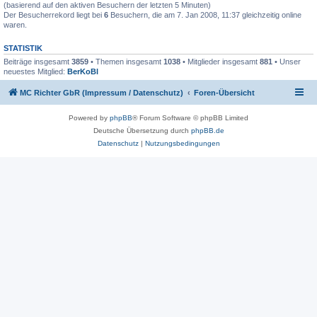
(basierend auf den aktiven Besuchern der letzten 5 Minuten)
Der Besucherrekord liegt bei
6
Besuchern, die am 7. Jan 2008, 11:37 gleichzeitig online
waren.
STATISTIK
Beiträge insgesamt
3859
• Themen insgesamt
1038
• Mitglieder insgesamt
881
• Unser
neuestes Mitglied:
BerKoBl
MC Richter GbR (Impressum / Datenschutz)
Foren-Übersicht
Powered by
phpBB
® Forum Software © phpBB Limited
Deutsche Übersetzung durch
phpBB.de
Datenschutz
|
Nutzungsbedingungen