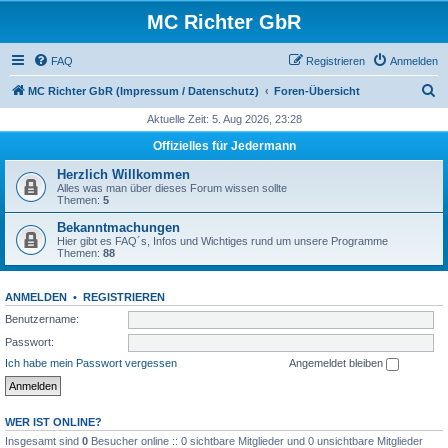
MC Richter GbR
FAQ
Registrieren
Anmelden
S
MC Richter GbR (Impressum / Datenschutz)
Foren-Übersicht
u
Aktuelle Zeit: 5. Aug 2026, 23:28
c
Offizielles für Jedermann
h
Herzlich Willkommen
e
Alles was man über dieses Forum wissen sollte
Themen:
5
Bekanntmachungen
Hier gibt es FAQ´s, Infos und Wichtiges rund um unsere Programme
Themen:
88
ANMELDEN
•
REGISTRIEREN
Benutzername:
Passwort:
Ich habe mein Passwort vergessen
Angemeldet bleiben
WER IST ONLINE?
Insgesamt sind
0
Besucher online :: 0 sichtbare Mitglieder und 0 unsichtbare Mitglieder