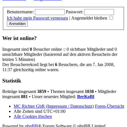
Benutzername:
Passwort:
Ich habe mein Passwort vergessen
|
Angemeldet bleiben
Wer ist online?
Insgesamt sind
0
Besucher online :: 0 sichtbare Mitglieder und 0
unsichtbare Mitglieder (basierend auf den aktiven Besuchern der
letzten 5 Minuten)
Der Besucherrekord liegt bei
6
Besuchern, die am 7. Jan 2008,
11:37 gleichzeitig online waren.
Statistik
Beiträge insgesamt
3859
• Themen insgesamt
1038
• Mitglieder
insgesamt
881
• Unser neuestes Mitglied:
BerKoBl
MC Richter GbR (Impressum / Datenschutz)
Foren-Übersicht
Alle Zeiten sind
UTC+01:00
Alle Cookies löschen
Powered by
phpBB
® Forum Software © phpBB Limited