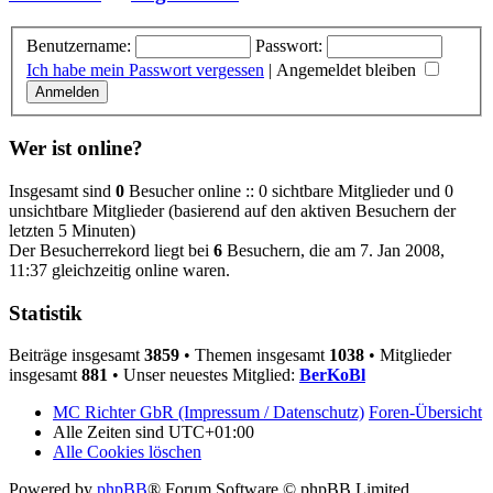
Benutzername:
Passwort:
Ich habe mein Passwort vergessen
|
Angemeldet bleiben
Wer ist online?
Insgesamt sind
0
Besucher online :: 0 sichtbare Mitglieder und 0
unsichtbare Mitglieder (basierend auf den aktiven Besuchern der
letzten 5 Minuten)
Der Besucherrekord liegt bei
6
Besuchern, die am 7. Jan 2008,
11:37 gleichzeitig online waren.
Statistik
Beiträge insgesamt
3859
• Themen insgesamt
1038
• Mitglieder
insgesamt
881
• Unser neuestes Mitglied:
BerKoBl
MC Richter GbR (Impressum / Datenschutz)
Foren-Übersicht
Alle Zeiten sind
UTC+01:00
Alle Cookies löschen
Powered by
phpBB
® Forum Software © phpBB Limited