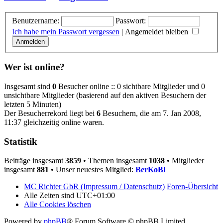
Benutzername:
Passwort:
Ich habe mein Passwort vergessen
|
Angemeldet bleiben
Wer ist online?
Insgesamt sind
0
Besucher online :: 0 sichtbare Mitglieder und 0
unsichtbare Mitglieder (basierend auf den aktiven Besuchern der
letzten 5 Minuten)
Der Besucherrekord liegt bei
6
Besuchern, die am 7. Jan 2008,
11:37 gleichzeitig online waren.
Statistik
Beiträge insgesamt
3859
• Themen insgesamt
1038
• Mitglieder
insgesamt
881
• Unser neuestes Mitglied:
BerKoBl
MC Richter GbR (Impressum / Datenschutz)
Foren-Übersicht
Alle Zeiten sind
UTC+01:00
Alle Cookies löschen
Powered by
phpBB
® Forum Software © phpBB Limited