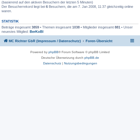
(basierend auf den aktiven Besuchern der letzten 5 Minuten)
Der Besucherrekord liegt bei
6
Besuchern, die am 7. Jan 2008, 11:37 gleichzeitig online
waren.
STATISTIK
Beiträge insgesamt
3859
• Themen insgesamt
1038
• Mitglieder insgesamt
881
• Unser
neuestes Mitglied:
BerKoBl
MC Richter GbR (Impressum / Datenschutz)
Foren-Übersicht
Powered by
phpBB
® Forum Software © phpBB Limited
Deutsche Übersetzung durch
phpBB.de
Datenschutz
|
Nutzungsbedingungen