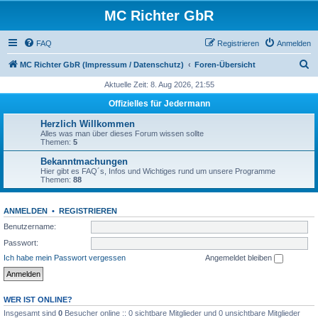
MC Richter GbR
FAQ
Registrieren
Anmelden
S
MC Richter GbR (Impressum / Datenschutz)
Foren-Übersicht
u
Aktuelle Zeit: 8. Aug 2026, 21:55
c
Offizielles für Jedermann
h
Herzlich Willkommen
e
Alles was man über dieses Forum wissen sollte
Themen:
5
Bekanntmachungen
Hier gibt es FAQ´s, Infos und Wichtiges rund um unsere Programme
Themen:
88
ANMELDEN
•
REGISTRIEREN
Benutzername:
Passwort:
Ich habe mein Passwort vergessen
Angemeldet bleiben
WER IST ONLINE?
Insgesamt sind
0
Besucher online :: 0 sichtbare Mitglieder und 0 unsichtbare Mitglieder