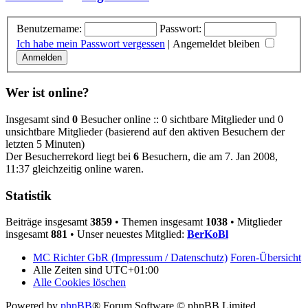
Benutzername:
Passwort:
Ich habe mein Passwort vergessen
|
Angemeldet bleiben
Wer ist online?
Insgesamt sind
0
Besucher online :: 0 sichtbare Mitglieder und 0
unsichtbare Mitglieder (basierend auf den aktiven Besuchern der
letzten 5 Minuten)
Der Besucherrekord liegt bei
6
Besuchern, die am 7. Jan 2008,
11:37 gleichzeitig online waren.
Statistik
Beiträge insgesamt
3859
• Themen insgesamt
1038
• Mitglieder
insgesamt
881
• Unser neuestes Mitglied:
BerKoBl
MC Richter GbR (Impressum / Datenschutz)
Foren-Übersicht
Alle Zeiten sind
UTC+01:00
Alle Cookies löschen
Powered by
phpBB
® Forum Software © phpBB Limited