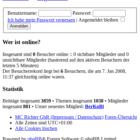
Benutzername:
Passwort:
Ich habe mein Passwort vergessen
|
Angemeldet bleiben
Wer ist online?
Insgesamt sind
0
Besucher online :: 0 sichtbare Mitglieder und 0
unsichtbare Mitglieder (basierend auf den aktiven Besuchern der
letzten 5 Minuten)
Der Besucherrekord liegt bei
6
Besuchern, die am 7. Jan 2008,
11:37 gleichzeitig online waren.
Statistik
Beiträge insgesamt
3859
• Themen insgesamt
1038
• Mitglieder
insgesamt
881
• Unser neuestes Mitglied:
BerKoBl
MC Richter GbR (Impressum / Datenschutz)
Foren-Übersicht
Alle Zeiten sind
UTC+01:00
Alle Cookies löschen
Powered by
phpBB
® Forum Software © phpBB Limited