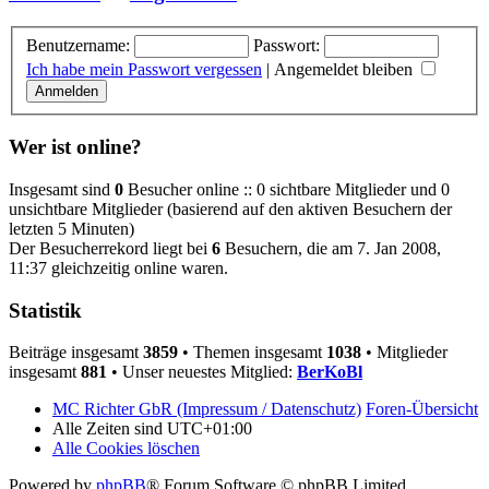
Benutzername:
Passwort:
Ich habe mein Passwort vergessen
|
Angemeldet bleiben
Wer ist online?
Insgesamt sind
0
Besucher online :: 0 sichtbare Mitglieder und 0
unsichtbare Mitglieder (basierend auf den aktiven Besuchern der
letzten 5 Minuten)
Der Besucherrekord liegt bei
6
Besuchern, die am 7. Jan 2008,
11:37 gleichzeitig online waren.
Statistik
Beiträge insgesamt
3859
• Themen insgesamt
1038
• Mitglieder
insgesamt
881
• Unser neuestes Mitglied:
BerKoBl
MC Richter GbR (Impressum / Datenschutz)
Foren-Übersicht
Alle Zeiten sind
UTC+01:00
Alle Cookies löschen
Powered by
phpBB
® Forum Software © phpBB Limited