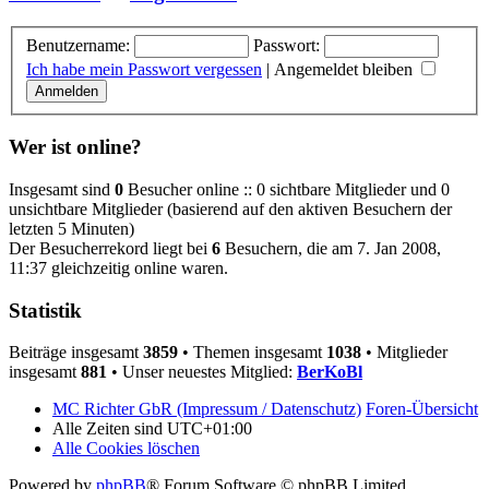
Benutzername:
Passwort:
Ich habe mein Passwort vergessen
|
Angemeldet bleiben
Wer ist online?
Insgesamt sind
0
Besucher online :: 0 sichtbare Mitglieder und 0
unsichtbare Mitglieder (basierend auf den aktiven Besuchern der
letzten 5 Minuten)
Der Besucherrekord liegt bei
6
Besuchern, die am 7. Jan 2008,
11:37 gleichzeitig online waren.
Statistik
Beiträge insgesamt
3859
• Themen insgesamt
1038
• Mitglieder
insgesamt
881
• Unser neuestes Mitglied:
BerKoBl
MC Richter GbR (Impressum / Datenschutz)
Foren-Übersicht
Alle Zeiten sind
UTC+01:00
Alle Cookies löschen
Powered by
phpBB
® Forum Software © phpBB Limited