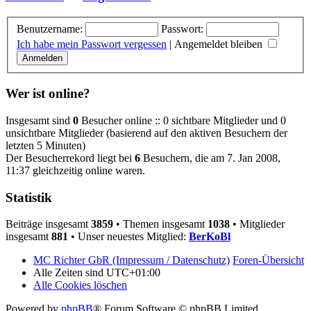
Benutzername:
Passwort:
Ich habe mein Passwort vergessen
|
Angemeldet bleiben
Wer ist online?
Insgesamt sind
0
Besucher online :: 0 sichtbare Mitglieder und 0
unsichtbare Mitglieder (basierend auf den aktiven Besuchern der
letzten 5 Minuten)
Der Besucherrekord liegt bei
6
Besuchern, die am 7. Jan 2008,
11:37 gleichzeitig online waren.
Statistik
Beiträge insgesamt
3859
• Themen insgesamt
1038
• Mitglieder
insgesamt
881
• Unser neuestes Mitglied:
BerKoBl
MC Richter GbR (Impressum / Datenschutz)
Foren-Übersicht
Alle Zeiten sind
UTC+01:00
Alle Cookies löschen
Powered by
phpBB
® Forum Software © phpBB Limited