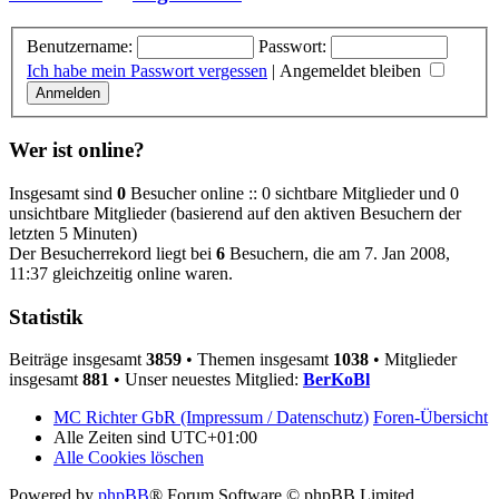
Benutzername:
Passwort:
Ich habe mein Passwort vergessen
|
Angemeldet bleiben
Wer ist online?
Insgesamt sind
0
Besucher online :: 0 sichtbare Mitglieder und 0
unsichtbare Mitglieder (basierend auf den aktiven Besuchern der
letzten 5 Minuten)
Der Besucherrekord liegt bei
6
Besuchern, die am 7. Jan 2008,
11:37 gleichzeitig online waren.
Statistik
Beiträge insgesamt
3859
• Themen insgesamt
1038
• Mitglieder
insgesamt
881
• Unser neuestes Mitglied:
BerKoBl
MC Richter GbR (Impressum / Datenschutz)
Foren-Übersicht
Alle Zeiten sind
UTC+01:00
Alle Cookies löschen
Powered by
phpBB
® Forum Software © phpBB Limited