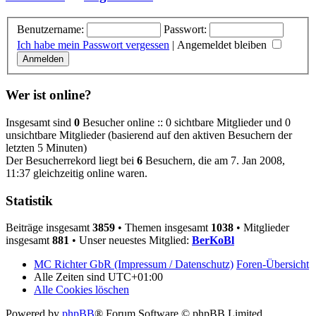
Benutzername:
Passwort:
Ich habe mein Passwort vergessen
|
Angemeldet bleiben
Wer ist online?
Insgesamt sind
0
Besucher online :: 0 sichtbare Mitglieder und 0
unsichtbare Mitglieder (basierend auf den aktiven Besuchern der
letzten 5 Minuten)
Der Besucherrekord liegt bei
6
Besuchern, die am 7. Jan 2008,
11:37 gleichzeitig online waren.
Statistik
Beiträge insgesamt
3859
• Themen insgesamt
1038
• Mitglieder
insgesamt
881
• Unser neuestes Mitglied:
BerKoBl
MC Richter GbR (Impressum / Datenschutz)
Foren-Übersicht
Alle Zeiten sind
UTC+01:00
Alle Cookies löschen
Powered by
phpBB
® Forum Software © phpBB Limited