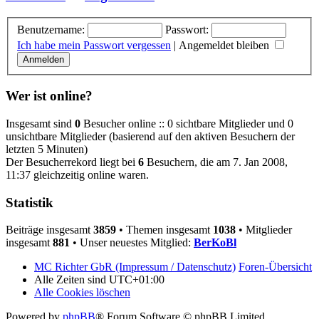
Benutzername:
Passwort:
Ich habe mein Passwort vergessen
|
Angemeldet bleiben
Wer ist online?
Insgesamt sind
0
Besucher online :: 0 sichtbare Mitglieder und 0
unsichtbare Mitglieder (basierend auf den aktiven Besuchern der
letzten 5 Minuten)
Der Besucherrekord liegt bei
6
Besuchern, die am 7. Jan 2008,
11:37 gleichzeitig online waren.
Statistik
Beiträge insgesamt
3859
• Themen insgesamt
1038
• Mitglieder
insgesamt
881
• Unser neuestes Mitglied:
BerKoBl
MC Richter GbR (Impressum / Datenschutz)
Foren-Übersicht
Alle Zeiten sind
UTC+01:00
Alle Cookies löschen
Powered by
phpBB
® Forum Software © phpBB Limited