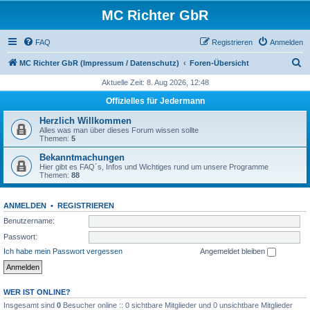
MC Richter GbR
FAQ
Registrieren
Anmelden
S
MC Richter GbR (Impressum / Datenschutz)
Foren-Übersicht
u
Aktuelle Zeit: 8. Aug 2026, 12:48
c
Offizielles für Jedermann
h
Herzlich Willkommen
e
Alles was man über dieses Forum wissen sollte
Themen:
5
Bekanntmachungen
Hier gibt es FAQ´s, Infos und Wichtiges rund um unsere Programme
Themen:
88
ANMELDEN
•
REGISTRIEREN
Benutzername:
Passwort:
Ich habe mein Passwort vergessen
Angemeldet bleiben
WER IST ONLINE?
Insgesamt sind
0
Besucher online :: 0 sichtbare Mitglieder und 0 unsichtbare Mitglieder