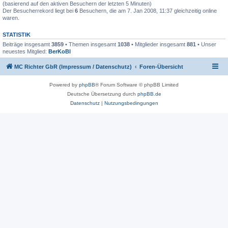
(basierend auf den aktiven Besuchern der letzten 5 Minuten)
Der Besucherrekord liegt bei
6
Besuchern, die am 7. Jan 2008, 11:37 gleichzeitig online
waren.
STATISTIK
Beiträge insgesamt
3859
• Themen insgesamt
1038
• Mitglieder insgesamt
881
• Unser
neuestes Mitglied:
BerKoBl
MC Richter GbR (Impressum / Datenschutz)
Foren-Übersicht
Powered by
phpBB
® Forum Software © phpBB Limited
Deutsche Übersetzung durch
phpBB.de
Datenschutz
|
Nutzungsbedingungen