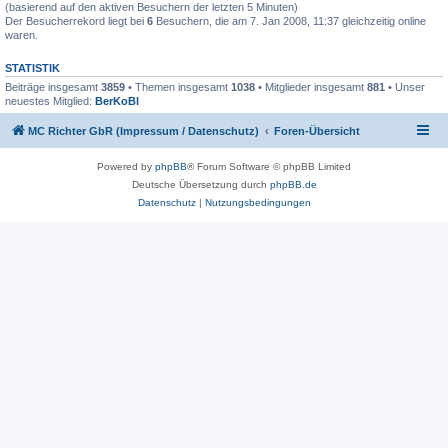
(basierend auf den aktiven Besuchern der letzten 5 Minuten)
Der Besucherrekord liegt bei
6
Besuchern, die am 7. Jan 2008, 11:37 gleichzeitig online
waren.
STATISTIK
Beiträge insgesamt
3859
• Themen insgesamt
1038
• Mitglieder insgesamt
881
• Unser
neuestes Mitglied:
BerKoBl
MC Richter GbR (Impressum / Datenschutz)
Foren-Übersicht
Powered by
phpBB
® Forum Software © phpBB Limited
Deutsche Übersetzung durch
phpBB.de
Datenschutz
|
Nutzungsbedingungen