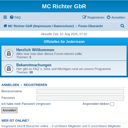
MC Richter GbR
FAQ
Registrieren
Anmelden
S
MC Richter GbR (Impressum / Datenschutz)
Foren-Übersicht
u
Aktuelle Zeit: 10. Aug 2026, 07:02
c
Offizielles für Jedermann
h
Herzlich Willkommen
e
Alles was man über dieses Forum wissen sollte
Themen:
5
Bekanntmachungen
Hier gibt es FAQ´s, Infos und Wichtiges rund um unsere Programme
Themen:
88
ANMELDEN
•
REGISTRIEREN
Benutzername:
Passwort:
Ich habe mein Passwort vergessen
Angemeldet bleiben
WER IST ONLINE?
Insgesamt sind
0
Besucher online :: 0 sichtbare Mitglieder und 0 unsichtbare Mitglieder