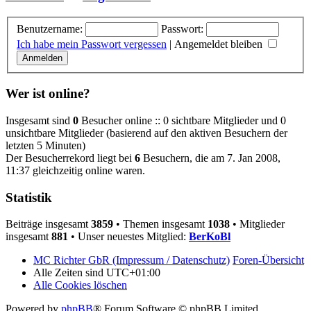
Benutzername:
Passwort:
Ich habe mein Passwort vergessen
|
Angemeldet bleiben
Wer ist online?
Insgesamt sind
0
Besucher online :: 0 sichtbare Mitglieder und 0
unsichtbare Mitglieder (basierend auf den aktiven Besuchern der
letzten 5 Minuten)
Der Besucherrekord liegt bei
6
Besuchern, die am 7. Jan 2008,
11:37 gleichzeitig online waren.
Statistik
Beiträge insgesamt
3859
• Themen insgesamt
1038
• Mitglieder
insgesamt
881
• Unser neuestes Mitglied:
BerKoBl
MC Richter GbR (Impressum / Datenschutz)
Foren-Übersicht
Alle Zeiten sind
UTC+01:00
Alle Cookies löschen
Powered by
phpBB
® Forum Software © phpBB Limited