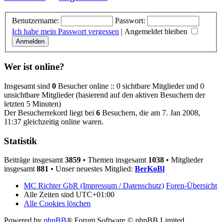
Benutzername:
Passwort:
Ich habe mein Passwort vergessen
|
Angemeldet bleiben
Wer ist online?
Insgesamt sind
0
Besucher online :: 0 sichtbare Mitglieder und 0
unsichtbare Mitglieder (basierend auf den aktiven Besuchern der
letzten 5 Minuten)
Der Besucherrekord liegt bei
6
Besuchern, die am 7. Jan 2008,
11:37 gleichzeitig online waren.
Statistik
Beiträge insgesamt
3859
• Themen insgesamt
1038
• Mitglieder
insgesamt
881
• Unser neuestes Mitglied:
BerKoBl
MC Richter GbR (Impressum / Datenschutz)
Foren-Übersicht
Alle Zeiten sind
UTC+01:00
Alle Cookies löschen
Powered by
phpBB
® Forum Software © phpBB Limited