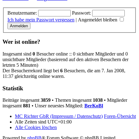
Benutzername:
Passwort:
Ich habe mein Passwort vergessen
|
Angemeldet bleiben
Wer ist online?
Insgesamt sind
0
Besucher online :: 0 sichtbare Mitglieder und 0
unsichtbare Mitglieder (basierend auf den aktiven Besuchern der
letzten 5 Minuten)
Der Besucherrekord liegt bei
6
Besuchern, die am 7. Jan 2008,
11:37 gleichzeitig online waren.
Statistik
Beiträge insgesamt
3859
• Themen insgesamt
1038
• Mitglieder
insgesamt
881
• Unser neuestes Mitglied:
BerKoBl
MC Richter GbR (Impressum / Datenschutz)
Foren-Übersicht
Alle Zeiten sind
UTC+01:00
Alle Cookies löschen
Powered by
phpBB
® Forum Software © phpBB Limited